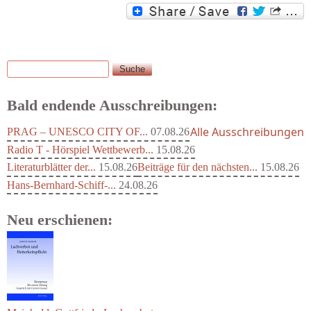
Suche
Suchformular
Bald endende Ausschreibungen:
Alle Ausschreibungen
PRAG – UNESCO CITY OF...
07.08.26
Radio T - Hörspiel Wettbewerb...
15.08.26
Literaturblätter der...
15.08.26
Beiträge für den nächsten...
15.08.26
Hans-Bernhard-Schiff-...
24.08.26
Neu erschienen: