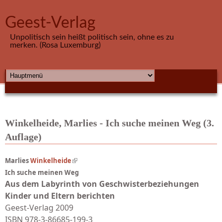
Direkt zum Inhalt
Geest-Verlag
Unpolitisch sein heißt politisch sein, ohne es zu
merken. (Rosa Luxemburg)
HAUPTMENÜ
Winkelheide, Marlies - Ich suche meinen Weg (3.
Auflage)
(link is external)
Marlies
Winkelheide
Ich suche meinen Weg
Aus dem Labyrinth von Geschwisterbeziehungen
Kinder und Eltern berichten
Geest-Verlag 2009
ISBN 978-3-86685-199-3