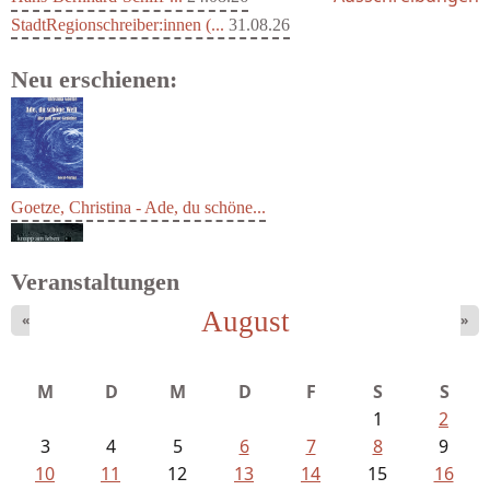
StadtRegionschreiber:innen (...
31.08.26
Neu erschienen:
Goetze, Christina - Ade, du schöne...
Veranstaltungen
August
«
»
Schaffelhofer, Jörg - knapp am...
M
D
M
D
F
S
S
1
2
3
4
5
6
7
8
9
10
11
12
13
14
15
16