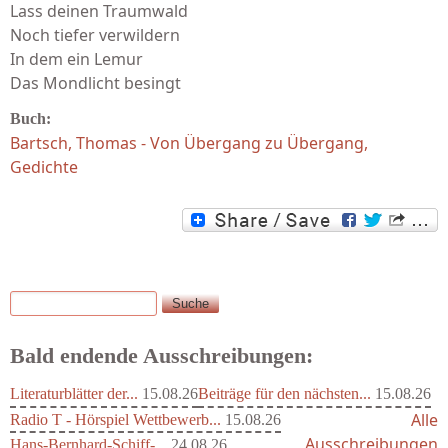
Lass deinen Traumwald
Noch tiefer verwildern
In dem ein Lemur
Das Mondlicht besingt
Buch:
Bartsch, Thomas - Von Übergang zu Übergang,
Gedichte
Suche
Suchformular
Bald endende Ausschreibungen:
Literaturblätter der...
15.08.26
Beiträge für den nächsten...
15.08.26
Alle
Radio T - Hörspiel Wettbewerb...
15.08.26
Ausschreibungen
Hans-Bernhard-Schiff-...
24.08.26