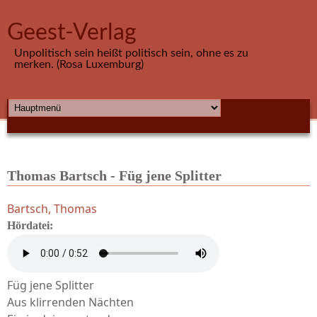
Direkt zum Inhalt
Geest-Verlag
Unpolitisch sein heißt politisch sein, ohne es zu
merken. (Rosa Luxemburg)
HAUPTMENÜ
Thomas Bartsch - Füg jene Splitter
Bartsch, Thomas
Hördatei:
Füg jene Splitter
Aus klirrenden Nächten