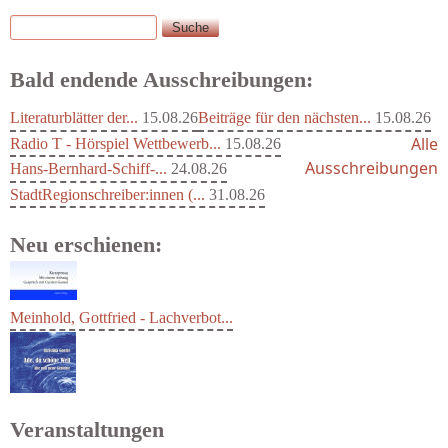
Suche
Suchformular
Bald endende Ausschreibungen:
Literaturblätter der...
15.08.26
Beiträge für den nächsten...
15.08.26
Alle
Radio T - Hörspiel Wettbewerb...
15.08.26
Ausschreibungen
Hans-Bernhard-Schiff-...
24.08.26
StadtRegionschreiber:innen (...
31.08.26
Neu erschienen:
Meinhold, Gottfried - Lachverbot...
Veranstaltungen