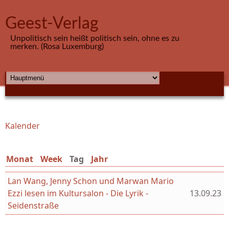
Direkt zum Inhalt
Geest-Verlag
Unpolitisch sein heißt politisch sein, ohne es zu
merken. (Rosa Luxemburg)
HAUPTMENÜ
Kalender
Sie sind hier
Monat
Week
Tag
(aktiver Reiter)
Jahr
Lan Wang, Jenny Schon und Marwan Mario
Ezzi lesen im Kultursalon - Die Lyrik -
13.09.23
Seidenstraße