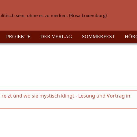
olitisch sein, ohne es zu merken. (Rosa Luxemburg)
PROJEKTE
DER VERLAG
SOMMERFEST
HÖR
ik reizt und wo sie mystisch klingt - Lesung und Vortrag in