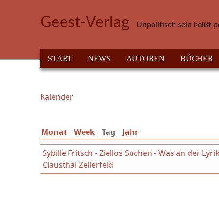
Direkt zum Inhalt
Geest-Verlag
Unpolitisch sein heißt p
HAUPTMENÜ
START
NEWS
AUTOREN
BÜCHER
Kalender
Sie sind hier
Monat
Week
Tag
(aktiver Reiter)
Jahr
Sybille Fritsch - Ziellos Suchen - Was an der Lyr
Clausthal Zellerfeld