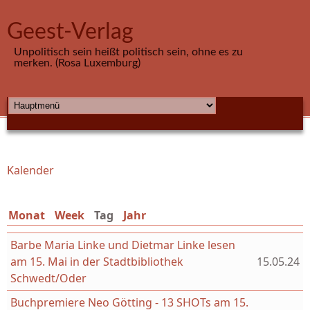
Direkt zum Inhalt
Geest-Verlag
Unpolitisch sein heißt politisch sein, ohne es zu
merken. (Rosa Luxemburg)
HAUPTMENÜ
Kalender
Sie sind hier
Monat
Week
Tag
(aktiver Reiter)
Jahr
Barbe Maria Linke und Dietmar Linke lesen
am 15. Mai in der Stadtbibliothek
15.05.24
Schwedt/Oder
Buchpremiere Neo Götting - 13 SHOTs am 15.