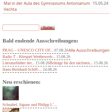
Mai in der Aula des Gymnasiums Antonianum
15.05.24
Vechta
Suche
Suchformular
Bald endende Ausschreibungen:
Alle Ausschreibungen
PRAG – UNESCO CITY OF...
07.08.26
Radio T - Hörspiel Wettbewerb...
15.08.26
Literaturblätter der...
15.08.26
Beiträge für den nächsten...
15.08.26
Hans-Bernhard-Schiff-...
24.08.26
Neu erschienen: