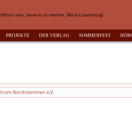
olitisch sein, ohne es zu merken. (Rosa Luxemburg)
PROJEKTE
DER VERLAG
SOMMERFEST
HÖR
ntrum Nordstemmen e.V.