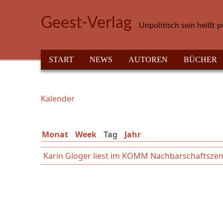
Direkt zum Inhalt
Geest-Verlag
Unpolitisch sein heißt p
HAUPTMENÜ
START
NEWS
AUTOREN
BÜCHER
Kalender
Sie sind hier
Monat
Week
Tag
(aktiver Reiter)
Jahr
Karin Gloger liest im KOMM Nachbarschaftsze