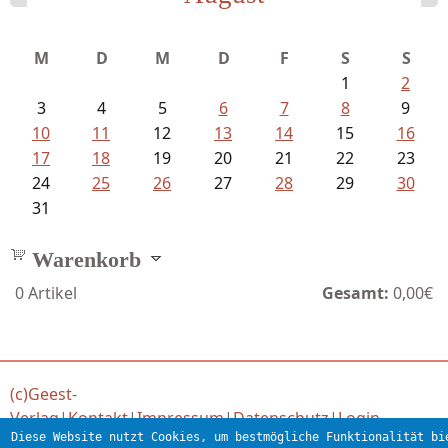
Sigune Schnabel und Philipp...
M
D
M
D
F
S
S
1
2
3
4
5
6
7
8
9
10
11
12
13
14
15
16
17
18
19
20
21
22
23
24
25
26
27
28
29
30
31
Warenkorb
0
Artikel
Gesamt:
0,00€
(c)Geest-
Verlag
|
Kontakt
|
Impressum
|
Datenschutz
|
Login
Diese Website nutzt Cookies, um bestmögliche Funktionalität bi