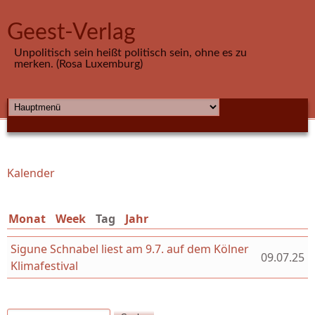
Direkt zum Inhalt
Geest-Verlag
Unpolitisch sein heißt politisch sein, ohne es zu
merken. (Rosa Luxemburg)
HAUPTMENÜ
Kalender
Sie sind hier
Monat
Week
Tag
(aktiver Reiter)
Jahr
Sigune Schnabel liest am 9.7. auf dem Kölner
09.07.25
Klimafestival