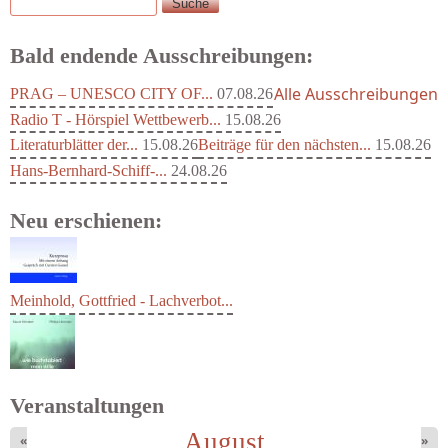
Suche
Suchformular
Bald endende Ausschreibungen:
Alle Ausschreibungen
PRAG – UNESCO CITY OF...
07.08.26
Radio T - Hörspiel Wettbewerb...
15.08.26
Literaturblätter der...
15.08.26
Beiträge für den nächsten...
15.08.26
Hans-Bernhard-Schiff-...
24.08.26
Neu erschienen:
Meinhold, Gottfried - Lachverbot...
Veranstaltungen
August
«
»