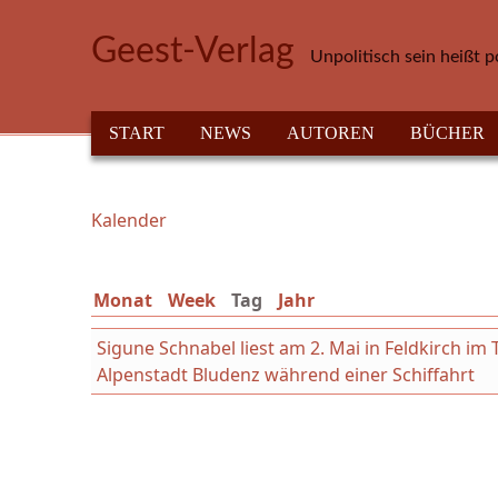
Direkt zum Inhalt
Geest-Verlag
Unpolitisch sein heißt p
HAUPTMENÜ
START
NEWS
AUTOREN
BÜCHER
Kalender
Sie sind hier
Monat
Week
Tag
(aktiver Reiter)
Jahr
Sigune Schnabel liest am 2. Mai in Feldkirch i
Alpenstadt Bludenz während einer Schiffahrt