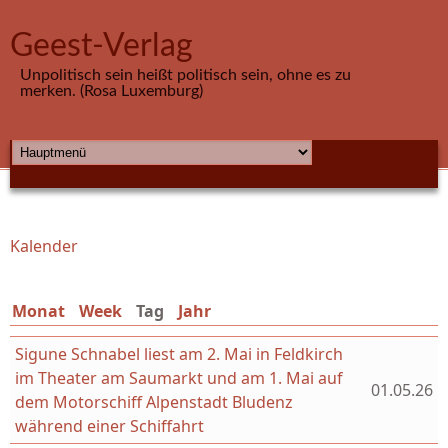
Direkt zum Inhalt
Geest-Verlag
Unpolitisch sein heißt politisch sein, ohne es zu
merken. (Rosa Luxemburg)
HAUPTMENÜ
Kalender
Sie sind hier
Monat
Week
Tag
(aktiver Reiter)
Jahr
Sigune Schnabel liest am 2. Mai in Feldkirch
im Theater am Saumarkt und am 1. Mai auf
01.05.26
dem Motorschiff Alpenstadt Bludenz
während einer Schiffahrt