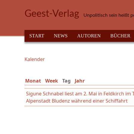
Direkt zum Inhalt
Geest-Verlag
Unpolitisch sein heißt p
HAUPTMENÜ
START
NEWS
AUTOREN
BÜCHER
Kalender
Sie sind hier
Monat
Week
Tag
(aktiver Reiter)
Jahr
Sigune Schnabel liest am 2. Mai in Feldkirch i
Alpenstadt Bludenz während einer Schiffahrt