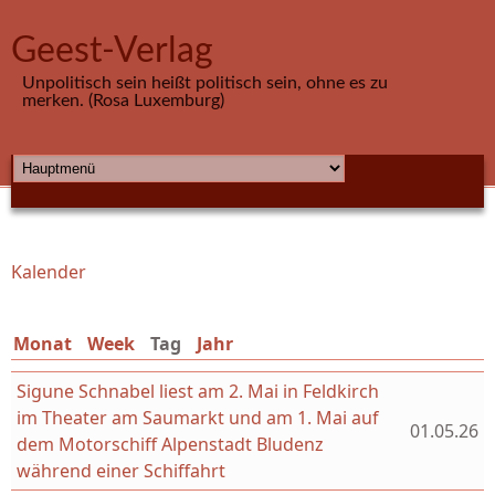
Direkt zum Inhalt
Geest-Verlag
Unpolitisch sein heißt politisch sein, ohne es zu
merken. (Rosa Luxemburg)
HAUPTMENÜ
Kalender
Sie sind hier
Monat
Week
Tag
(aktiver Reiter)
Jahr
Sigune Schnabel liest am 2. Mai in Feldkirch
im Theater am Saumarkt und am 1. Mai auf
01.05.26
dem Motorschiff Alpenstadt Bludenz
während einer Schiffahrt