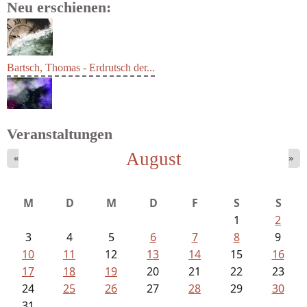
Neu erschienen:
Bartsch, Thomas - Erdrutsch der...
Veranstaltungen
August
«
»
Mayer König, Wolfgang - Dichtungen...
M
D
M
D
F
S
S
1
2
3
4
5
6
7
8
9
10
11
12
13
14
15
16
17
18
19
20
21
22
23
24
25
26
27
28
29
30
31