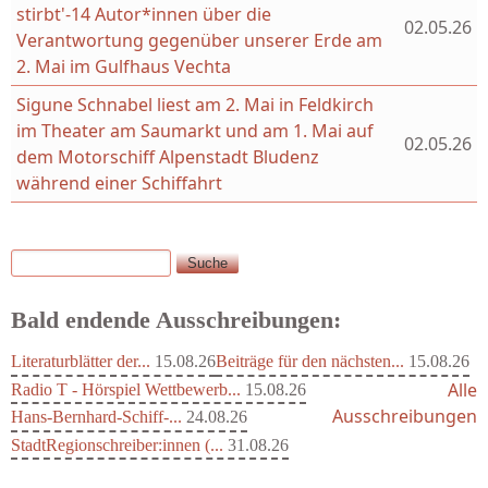
stirbt'-14 Autor*innen über die
02.05.26
Verantwortung gegenüber unserer Erde am
2. Mai im Gulfhaus Vechta
Sigune Schnabel liest am 2. Mai in Feldkirch
im Theater am Saumarkt und am 1. Mai auf
02.05.26
dem Motorschiff Alpenstadt Bludenz
während einer Schiffahrt
Suche
Suchformular
Bald endende Ausschreibungen:
Literaturblätter der...
15.08.26
Beiträge für den nächsten...
15.08.26
Alle
Radio T - Hörspiel Wettbewerb...
15.08.26
Ausschreibungen
Hans-Bernhard-Schiff-...
24.08.26
StadtRegionschreiber:innen (...
31.08.26