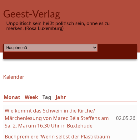
Direkt zum Inhalt
Geest-Verlag
Unpolitisch sein heißt politisch sein, ohne es zu
merken. (Rosa Luxemburg)
HAUPTMENÜ
Kalender
Sie sind hier
Monat
Week
Tag
(aktiver Reiter)
Jahr
Wie kommt das Schwein in die Kirche?
Märchenlesung von Marec Béla Steffens am
02.05.26
Sa. 2. Mai um 16.30 Uhr in Buxtehude
Buchpremiere 'Wenn selbst der Plastikbaum