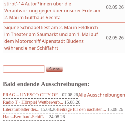
stirbt'-14 Autor*innen über die
02.05.26
Verantwortung gegenüber unserer Erde am
2. Mai im Gulfhaus Vechta
Sigune Schnabel liest am 2. Mai in Feldkirch
im Theater am Saumarkt und am 1. Mai auf
02.05.26
dem Motorschiff Alpenstadt Bludenz
während einer Schiffahrt
Suche
Suchformular
Bald endende Ausschreibungen:
Alle Ausschreibungen
PRAG – UNESCO CITY OF...
07.08.26
Radio T - Hörspiel Wettbewerb...
15.08.26
Literaturblätter der...
15.08.26
Beiträge für den nächsten...
15.08.26
Hans-Bernhard-Schiff-...
24.08.26