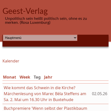
Direkt zum Inhalt
Geest-Verlag
Unpolitisch sein heißt politisch sein, ohne es zu
merken. (Rosa Luxemburg)
HAUPTMENÜ
Kalender
Sie sind hier
Monat
Week
Tag
(aktiver Reiter)
Jahr
Wie kommt das Schwein in die Kirche?
Märchenlesung von Marec Béla Steffens am
02.05.26
Sa. 2. Mai um 16.30 Uhr in Buxtehude
Buchpremiere 'Wenn selbst der Plastikbaum