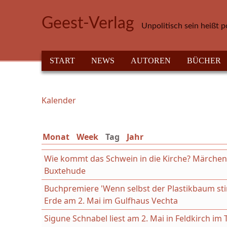
Direkt zum Inhalt
Geest-Verlag
Unpolitisch sein heißt p
HAUPTMENÜ
START
NEWS
AUTOREN
BÜCHER
Kalender
Sie sind hier
Monat
Week
Tag
(aktiver Reiter)
Jahr
Wie kommt das Schwein in die Kirche? Märchenl
Buxtehude
Buchpremiere 'Wenn selbst der Plastikbaum st
Erde am 2. Mai im Gulfhaus Vechta
Sigune Schnabel liest am 2. Mai in Feldkirch i