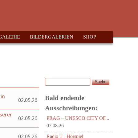
GALERIE
BILDERGALERIEN
SHOP
Suche
Suchformular
 in
Bald endende
02.05.26
Ausschreibungen:
serer
02.05.26
PRAG – UNESCO CITY OF...
07.08.26
02.05.26
Radio T - Hörspiel