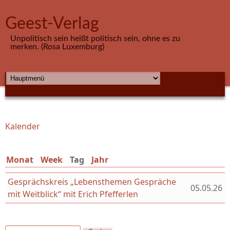
Direkt zum Inhalt
Geest-Verlag
Unpolitisch sein heißt politisch sein, ohne es zu
merken. (Rosa Luxemburg)
HAUPTMENÜ
Kalender
Sie sind hier
Monat
Week
Tag
(aktiver Reiter)
Jahr
Gesprächskreis „Lebensthemen Gespräche
05.05.26
mit Weitblick“ mit Erich Pfefferlen