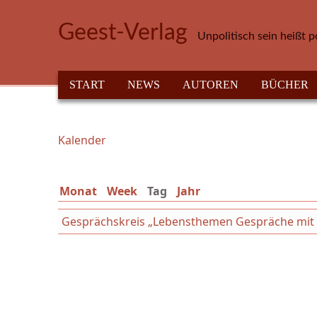
Direkt zum Inhalt
Geest-Verlag
Unpolitisch sein heißt p
HAUPTMENÜ
START
NEWS
AUTOREN
BÜCHER
Kalender
Sie sind hier
Monat
Week
Tag
(aktiver Reiter)
Jahr
Gesprächskreis „Lebensthemen Gespräche mit We