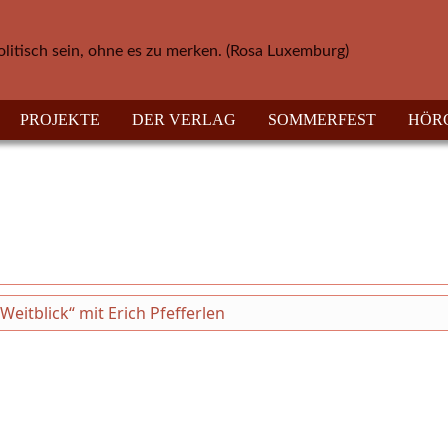
olitisch sein, ohne es zu merken. (Rosa Luxemburg)
PROJEKTE
DER VERLAG
SOMMERFEST
HÖR
itblick“ mit Erich Pfefferlen