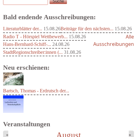
Suche
Suchformular
Bald endende Ausschreibungen:
Literaturblätter der...
15.08.26
Beiträge für den nächsten...
15.08.26
Alle
Radio T - Hörspiel Wettbewerb...
15.08.26
Ausschreibungen
Hans-Bernhard-Schiff-...
24.08.26
StadtRegionschreiber:innen (...
31.08.26
Neu erschienen:
Bartsch, Thomas - Erdrutsch der...
Veranstaltungen
August
«
»