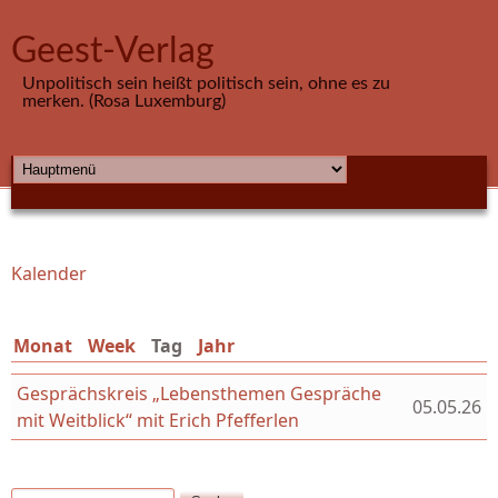
Direkt zum Inhalt
Geest-Verlag
Unpolitisch sein heißt politisch sein, ohne es zu
merken. (Rosa Luxemburg)
HAUPTMENÜ
Kalender
Sie sind hier
Monat
Week
Tag
(aktiver Reiter)
Jahr
Gesprächskreis „Lebensthemen Gespräche
05.05.26
mit Weitblick“ mit Erich Pfefferlen