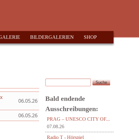
GALERIE
BILDERGALERIEN
SHOP
Suche
Suchformular
ex
Bald endende
06.05.26
Ausschreibungen:
06.05.26
PRAG – UNESCO CITY OF...
07.08.26
Radio T - Hörspiel