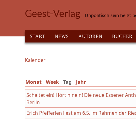
Direkt zum Inhalt
Geest-Verlag
Unpolitisch sein heißt p
HAUPTMENÜ
START
NEWS
AUTOREN
BÜCHER
Kalender
Sie sind hier
Monat
Week
Tag
(aktiver Reiter)
Jahr
Schaltet ein! Hört hinein! Die neue Essener An
Berlin
Erich Pfefferlen liest am 6.5. im Rahmen der Ri