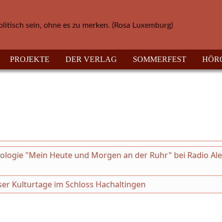
olitisch sein, ohne es zu merken. (Rosa Luxemburg)
PROJEKTE
DER VERLAG
SOMMERFEST
HÖR
thologie "Mein Heute und Morgen an der Ruhr" bei Radio Al
eser Kulturtage im Schloss Hachaltingen