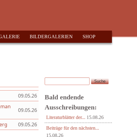
GALERIE
BILDERGALERIEN
SHOP
Suche
Suchformular
09.05.26
Bald endende
Roman
Ausschreibungen:
09.05.26
Literaturblätter der...
15.08.26
berg
09.05.26
Beiträge für den nächsten...
15.08.26