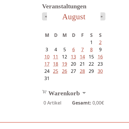
Veranstaltungen
August
«
»
Mayer König, Wolfgang -
M
D
M
D
F
S
S
Dichtungen...
1
2
3
4
5
6
7
8
9
10
11
12
13
14
15
16
17
18
19
20
21
22
23
24
25
26
27
28
29
30
31
Warenkorb
0
Artikel
Gesamt:
0,00€