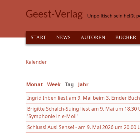
Direkt zum Inhalt
Geest-Verlag
Unpolitisch sein heißt p
HAUPTMENÜ
START
NEWS
AUTOREN
BÜCHER
Kalender
Sie sind hier
Monat
Week
Tag
(aktiver Reiter)
Jahr
Ingrid Ihben liest am 9. Mai beim 3. Emder Büc
Brigitte Schalch-Suing liest am 9. Mai um 18.
'Symphonie in e-Moll'
Schluss! Aus! Sense! - am 9. Mai 2026 um 20.00 