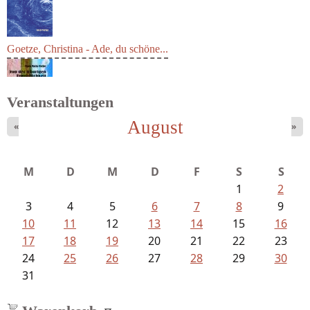
Goetze, Christina - Ade, du schöne...
Veranstaltungen
August
«
»
Fischer, Frank Maria - Von der...
M
D
M
D
F
S
S
1
2
3
4
5
6
7
8
9
10
11
12
13
14
15
16
17
18
19
20
21
22
23
24
25
26
27
28
29
30
31