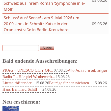
09.05.26
Schweiz aus ihrem Roman 'Symphonie in e-
Moll'
Schluss! Aus! Sense! - am 9. Mai 2026 um
20.00 Uhr - in Schmitz Katze in der
09.05.26
Oranienstraße in Berlin-Kreuzberg
Suche
Suchformular
Bald endende Ausschreibungen:
Alle Ausschreibungen
PRAG – UNESCO CITY OF...
07.08.26
Radio T - Hörspiel Wettbewerb...
15.08.26
Literaturblätter der...
15.08.26
Beiträge für den nächsten...
15.08.26
Hans-Bernhard-Schiff-...
24.08.26
Neu erschienen: