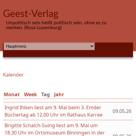
Direkt zum Inhalt
Geest-Verlag
Unpolitisch sein heißt politisch sein, ohne es zu
merken. (Rosa Luxemburg)
HAUPTMENÜ
Kalender
Sie sind hier
Monat
Week
Tag
(aktiver Reiter)
Jahr
Ingrid Ihben liest am 9. Mai beim 3. Emder
09.05.26
Büchertag ab 12.00 Uhr im Rathaus Karree
Brigitte Schalch-Suing liest am 9. Mai um
18.30 Uhr im Ortsmuseum Binningen in der