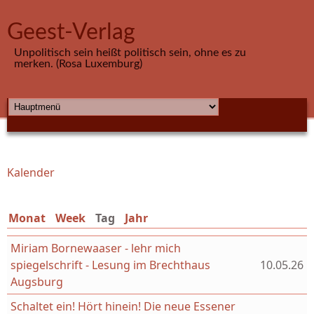
Direkt zum Inhalt
Geest-Verlag
Unpolitisch sein heißt politisch sein, ohne es zu
merken. (Rosa Luxemburg)
HAUPTMENÜ
Kalender
Sie sind hier
Monat
Week
Tag
(aktiver Reiter)
Jahr
Miriam Bornewaaser - lehr mich
spiegelschrift - Lesung im Brechthaus
10.05.26
Augsburg
Schaltet ein! Hört hinein! Die neue Essener