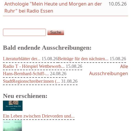
Anthologie "Mein Heute und Morgen an der
10.05.26
Ruhr" bei Radio Essen
Suche
Suchformular
Bald endende Ausschreibungen:
Literaturblätter der...
15.08.26
Beiträge für den nächsten...
15.08.26
Alle
Radio T - Hörspiel Wettbewerb...
15.08.26
Ausschreibungen
Hans-Bernhard-Schiff-...
24.08.26
StadtRegionschreiber:innen (...
31.08.26
Neu erschienen:
Ein Leben zwischen Drievorden und...