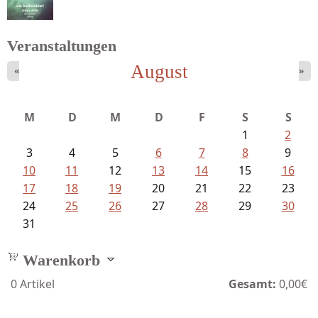
Veranstaltungen
August
«
»
Sigune Schnabel und Philipp...
M
D
M
D
F
S
S
1
2
3
4
5
6
7
8
9
10
11
12
13
14
15
16
17
18
19
20
21
22
23
24
25
26
27
28
29
30
31
Warenkorb
0
Artikel
Gesamt:
0,00€