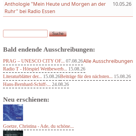
Anthologie "Mein Heute und Morgen an der
10.05.26
Ruhr" bei Radio Essen
Suche
Suchformular
Bald endende Ausschreibungen:
Alle Ausschreibungen
PRAG – UNESCO CITY OF...
07.08.26
Radio T - Hörspiel Wettbewerb...
15.08.26
Literaturblätter der...
15.08.26
Beiträge für den nächsten...
15.08.26
Hans-Bernhard-Schiff-...
24.08.26
Neu erschienen:
Goetze, Christina - Ade, du schöne...