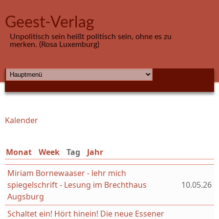
Direkt zum Inhalt
Geest-Verlag
Unpolitisch sein heißt politisch sein, ohne es zu
merken. (Rosa Luxemburg)
HAUPTMENÜ
Kalender
Sie sind hier
Monat
Week
Tag
(aktiver Reiter)
Jahr
Miriam Bornewaaser - lehr mich
spiegelschrift - Lesung im Brechthaus
10.05.26
Augsburg
Schaltet ein! Hört hinein! Die neue Essener