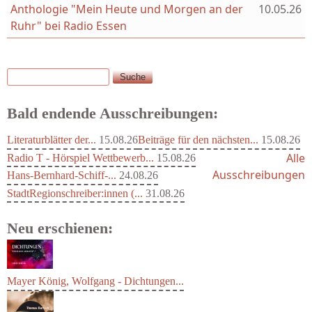
Anthologie "Mein Heute und Morgen an der
10.05.26
Ruhr" bei Radio Essen
Suche
Suchformular
Bald endende Ausschreibungen:
Literaturblätter der...
15.08.26
Beiträge für den nächsten...
15.08.26
Alle
Radio T - Hörspiel Wettbewerb...
15.08.26
Ausschreibungen
Hans-Bernhard-Schiff-...
24.08.26
StadtRegionschreiber:innen (...
31.08.26
Neu erschienen:
Mayer König, Wolfgang - Dichtungen...