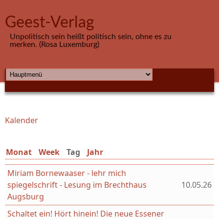
Direkt zum Inhalt
Geest-Verlag
Unpolitisch sein heißt politisch sein, ohne es zu
merken. (Rosa Luxemburg)
HAUPTMENÜ
Kalender
Sie sind hier
Monat
Week
Tag
(aktiver Reiter)
Jahr
Miriam Bornewaaser - lehr mich
spiegelschrift - Lesung im Brechthaus
10.05.26
Augsburg
Schaltet ein! Hört hinein! Die neue Essener