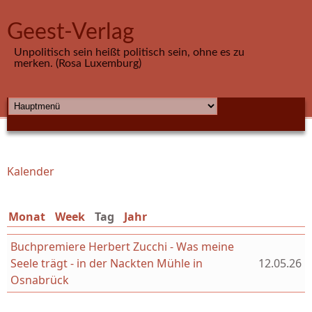
Direkt zum Inhalt
Geest-Verlag
Unpolitisch sein heißt politisch sein, ohne es zu
merken. (Rosa Luxemburg)
HAUPTMENÜ
Kalender
Sie sind hier
Monat
Week
Tag
(aktiver Reiter)
Jahr
Buchpremiere Herbert Zucchi - Was meine
Seele trägt - in der Nackten Mühle in
12.05.26
Osnabrück