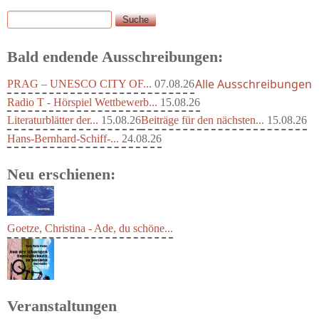
Suche
Suchformular
Bald endende Ausschreibungen:
Alle Ausschreibungen
PRAG – UNESCO CITY OF...
07.08.26
Radio T - Hörspiel Wettbewerb...
15.08.26
Literaturblätter der...
15.08.26
Beiträge für den nächsten...
15.08.26
Hans-Bernhard-Schiff-...
24.08.26
Neu erschienen:
Goetze, Christina - Ade, du schöne...
Veranstaltungen