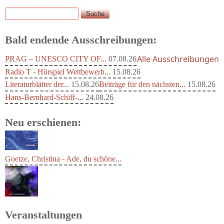
Suche
Suchformular
Bald endende Ausschreibungen:
Alle Ausschreibungen
PRAG – UNESCO CITY OF...
07.08.26
Radio T - Hörspiel Wettbewerb...
15.08.26
Literaturblätter der...
15.08.26
Beiträge für den nächsten...
15.08.26
Hans-Bernhard-Schiff-...
24.08.26
Neu erschienen:
Goetze, Christina - Ade, du schöne...
Veranstaltungen