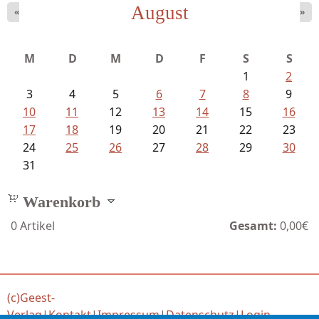
August
«
»
Mayer König, Wolfgang - Dichtungen...
M
D
M
D
F
S
S
1
2
3
4
5
6
7
8
9
10
11
12
13
14
15
16
17
18
19
20
21
22
23
24
25
26
27
28
29
30
31
Warenkorb
0
Artikel
Gesamt:
0,00€
(c)Geest-
Verlag
|
Kontakt
|
Impressum
|
Datenschutz
|
Login