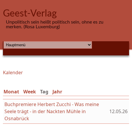
Direkt zum Inhalt
Geest-Verlag
Unpolitisch sein heißt politisch sein, ohne es zu
merken. (Rosa Luxemburg)
HAUPTMENÜ
Kalender
Sie sind hier
Monat
Week
Tag
(aktiver Reiter)
Jahr
Buchpremiere Herbert Zucchi - Was meine
Seele trägt - in der Nackten Mühle in
12.05.26
Osnabrück