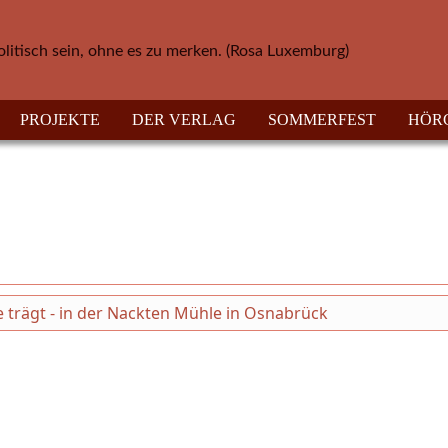
olitisch sein, ohne es zu merken. (Rosa Luxemburg)
PROJEKTE
DER VERLAG
SOMMERFEST
HÖR
 trägt - in der Nackten Mühle in Osnabrück