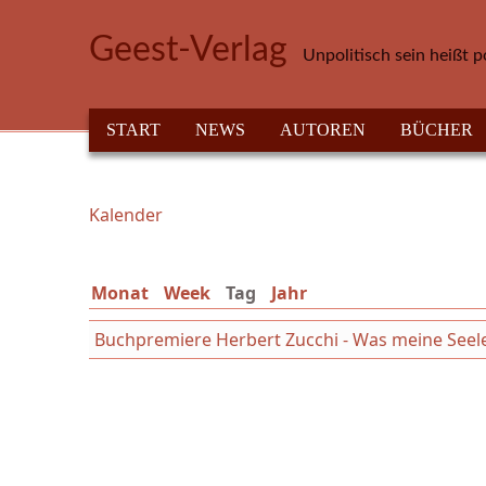
Direkt zum Inhalt
Geest-Verlag
Unpolitisch sein heißt p
HAUPTMENÜ
START
NEWS
AUTOREN
BÜCHER
Kalender
Sie sind hier
Monat
Week
Tag
(aktiver Reiter)
Jahr
Buchpremiere Herbert Zucchi - Was meine Seele