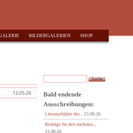
GALERIE
BILDERGALERIEN
SHOP
Suche
Suchformular
12.05.26
Bald endende
Ausschreibungen:
Literaturblätter der...
15.08.26
Beiträge für den nächsten...
15.08.26