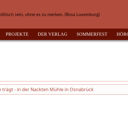
olitisch sein, ohne es zu merken. (Rosa Luxemburg)
PROJEKTE
DER VERLAG
SOMMERFEST
HÖR
 trägt - in der Nackten Mühle in Osnabrück