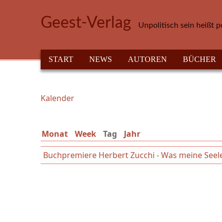
Direkt zum Inhalt
Geest-Verlag
Unpolitisch sein heißt p
HAUPTMENÜ
START
NEWS
AUTOREN
BÜCHER
Kalender
Sie sind hier
Monat
Week
Tag
(aktiver Reiter)
Jahr
Buchpremiere Herbert Zucchi - Was meine Seele