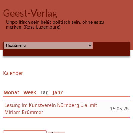
Direkt zum Inhalt
Geest-Verlag
Unpolitisch sein heißt politisch sein, ohne es zu
merken. (Rosa Luxemburg)
HAUPTMENÜ
Kalender
Sie sind hier
Monat
Week
Tag
(aktiver Reiter)
Jahr
Lesung im Kunstverein Nürnberg u.a. mit
15.05.26
Miriam Brümmer