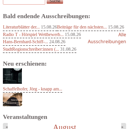
Suche
Suchformular
Bald endende Ausschreibungen:
Literaturblätter der...
15.08.26
Beiträge für den nächsten...
15.08.26
Alle
Radio T - Hörspiel Wettbewerb...
15.08.26
Ausschreibungen
Hans-Bernhard-Schiff-...
24.08.26
StadtRegionschreiber:innen (...
31.08.26
Neu erschienen:
Schaffelhofer, Jörg - knapp am...
Veranstaltungen
August
«
»