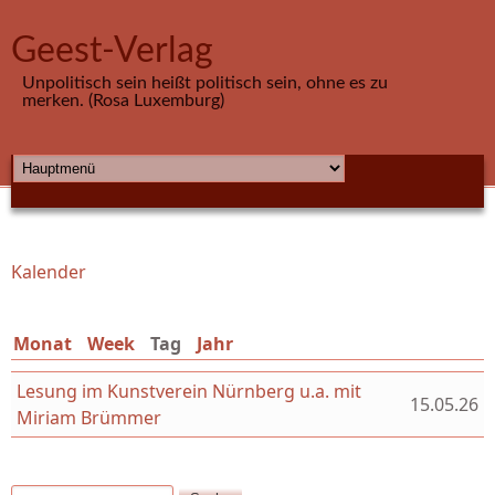
Direkt zum Inhalt
Geest-Verlag
Unpolitisch sein heißt politisch sein, ohne es zu
merken. (Rosa Luxemburg)
HAUPTMENÜ
Kalender
Sie sind hier
Monat
Week
Tag
(aktiver Reiter)
Jahr
Lesung im Kunstverein Nürnberg u.a. mit
15.05.26
Miriam Brümmer