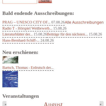
Suche
Suchformular
Bald endende Ausschreibungen:
Alle Ausschreibungen
PRAG – UNESCO CITY OF...
07.08.26
Radio T - Hörspiel Wettbewerb...
15.08.26
Literaturblätter der...
15.08.26
Beiträge für den nächsten...
15.08.26
Hans-Bernhard-Schiff-...
24.08.26
Neu erschienen:
Bartsch, Thomas - Erdrutsch der...
Veranstaltungen
August
«
»
Goetze, Christina - Ade, du schöne...