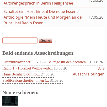
17.05.26
Autorengespräch in Berlin Heiligensee
Schaltet ein! Hört hinein! Die neue Essener
Anthologie "Mein Heute und Morgen an der
17.05.26
Ruhr" bei Radio Essen
Suche
Suchformular
Bald endende Ausschreibungen:
Literaturblätter der...
15.08.26
Beiträge für den nächsten...
15.08.26
Alle
Radio T - Hörspiel Wettbewerb...
15.08.26
Ausschreibungen
Hans-Bernhard-Schiff-...
24.08.26
StadtRegionschreiber:innen (...
31.08.26
Neu erschienen: