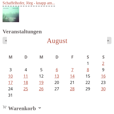
Schaffelhofer, Jörg - knapp am...
Veranstaltungen
August
«
»
Schnabel, Sigune und Philipp L´...
M
D
M
D
F
S
S
1
2
3
4
5
6
7
8
9
10
11
12
13
14
15
16
17
18
19
20
21
22
23
24
25
26
27
28
29
30
31
Warenkorb