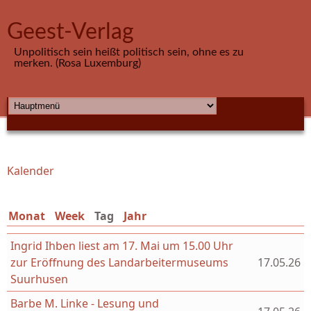
Direkt zum Inhalt
Geest-Verlag
Unpolitisch sein heißt politisch sein, ohne es zu
merken. (Rosa Luxemburg)
HAUPTMENÜ
Kalender
Sie sind hier
Monat
Week
Tag
(aktiver Reiter)
Jahr
Ingrid Ihben liest am 17. Mai um 15.00 Uhr
zur Eröffnung des Landarbeitermuseums
17.05.26
Suurhusen
Barbe M. Linke - Lesung und