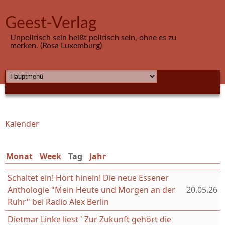
Direkt zum Inhalt
Geest-Verlag
Unpolitisch sein heißt politisch sein, ohne es zu
merken. (Rosa Luxemburg)
HAUPTMENÜ
Kalender
Sie sind hier
Monat
Week
Tag
(aktiver Reiter)
Jahr
Schaltet ein! Hört hinein! Die neue Essener
Anthologie "Mein Heute und Morgen an der
20.05.26
Ruhr" bei Radio Alex Berlin
Dietmar Linke liest ' Zur Zukunft gehört die