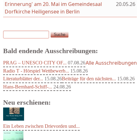
Erinnerung' am 20. Mai im Gemeindesaal
20.05.26
Dorfkirche Heiligensee in Berlin
Suche
Suchformular
Bald endende Ausschreibungen:
Alle Ausschreibungen
PRAG – UNESCO CITY OF...
07.08.26
Radio T - Hörspiel Wettbewerb...
15.08.26
Literaturblätter der...
15.08.26
Beiträge für den nächsten...
15.08.26
Hans-Bernhard-Schiff-...
24.08.26
Neu erschienen:
Ein Leben zwischen Drievorden und...