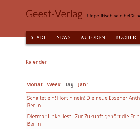
Direkt zum Inhalt
Geest-Verlag
Unpolitisch sein heißt p
HAUPTMENÜ
START
NEWS
AUTOREN
BÜCHER
Kalender
Sie sind hier
Monat
Week
Tag
(aktiver Reiter)
Jahr
Schaltet ein! Hört hinein! Die neue Essener An
Berlin
Dietmar Linke liest ' Zur Zukunft gehört die Er
Berlin