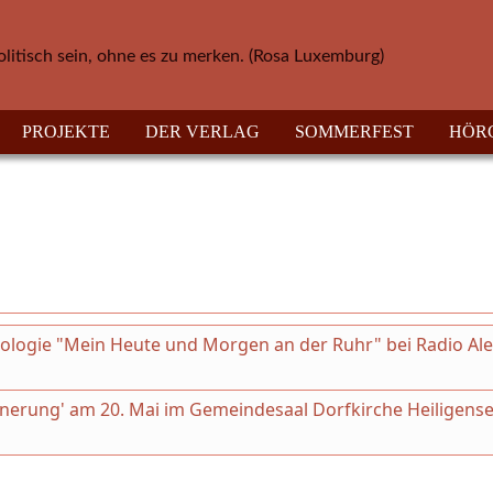
olitisch sein, ohne es zu merken. (Rosa Luxemburg)
PROJEKTE
DER VERLAG
SOMMERFEST
HÖR
thologie "Mein Heute und Morgen an der Ruhr" bei Radio Al
innerung' am 20. Mai im Gemeindesaal Dorfkirche Heiligense