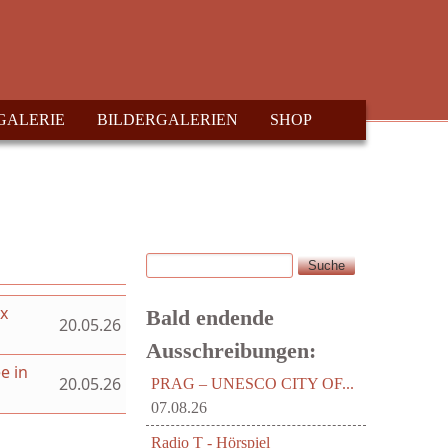
GALERIE
BILDERGALERIEN
SHOP
Suche
Suchformular
ex
Bald endende
20.05.26
Ausschreibungen:
e in
20.05.26
PRAG – UNESCO CITY OF...
07.08.26
Radio T - Hörspiel