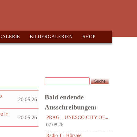
GALERIE
BILDERGALERIEN
SHOP
Suche
Suchformular
ex
Bald endende
20.05.26
Ausschreibungen:
e in
20.05.26
PRAG – UNESCO CITY OF...
07.08.26
Radio T - Hörspiel