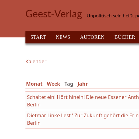
Direkt zum Inhalt
Geest-Verlag
Unpolitisch sein heißt p
HAUPTMENÜ
START
NEWS
AUTOREN
BÜCHER
Kalender
Sie sind hier
Monat
Week
Tag
(aktiver Reiter)
Jahr
Schaltet ein! Hört hinein! Die neue Essener An
Berlin
Dietmar Linke liest ' Zur Zukunft gehört die Er
Berlin