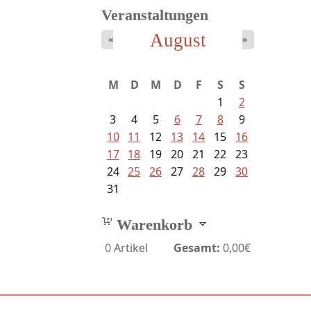
Veranstaltungen
August
«
»
Struckmeyer, Ingeborg -
M
D
M
D
F
S
S
Sprachlos...
1
2
3
4
5
6
7
8
9
10
11
12
13
14
15
16
17
18
19
20
21
22
23
24
25
26
27
28
29
30
31
Warenkorb
0
Artikel
Gesamt:
0,00€