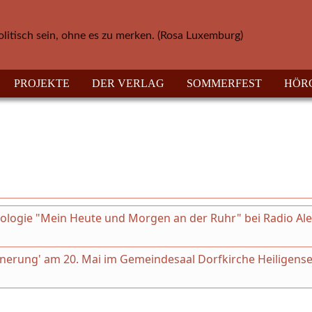
olitisch sein, ohne es zu merken. (Rosa Luxemburg)
PROJEKTE
DER VERLAG
SOMMERFEST
HÖR
thologie "Mein Heute und Morgen an der Ruhr" bei Radio Al
innerung' am 20. Mai im Gemeindesaal Dorfkirche Heiligense