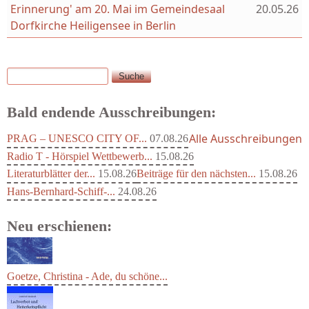
Erinnerung' am 20. Mai im Gemeindesaal
20.05.26
Dorfkirche Heiligensee in Berlin
Suche
Suchformular
Bald endende Ausschreibungen:
Alle Ausschreibungen
PRAG – UNESCO CITY OF...
07.08.26
Radio T - Hörspiel Wettbewerb...
15.08.26
Literaturblätter der...
15.08.26
Beiträge für den nächsten...
15.08.26
Hans-Bernhard-Schiff-...
24.08.26
Neu erschienen:
Goetze, Christina - Ade, du schöne...