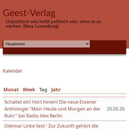
Direkt zum Inhalt
Geest-Verlag
Unpolitisch sein heißt politisch sein, ohne es zu
merken. (Rosa Luxemburg)
HAUPTMENÜ
Kalender
Sie sind hier
Monat
Week
Tag
(aktiver Reiter)
Jahr
Schaltet ein! Hört hinein! Die neue Essener
Anthologie "Mein Heute und Morgen an der
20.05.26
Ruhr" bei Radio Alex Berlin
Dietmar Linke liest ' Zur Zukunft gehört die