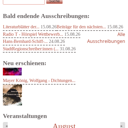
Suche
Suchformular
Bald endende Ausschreibungen:
Literaturblätter der...
15.08.26
Beiträge für den nächsten...
15.08.26
Alle
Radio T - Hörspiel Wettbewerb...
15.08.26
Ausschreibungen
Hans-Bernhard-Schiff-...
24.08.26
StadtRegionschreiber:innen (...
31.08.26
Neu erschienen:
Mayer König, Wolfgang - Dichtungen...
Veranstaltungen
August
«
»
Bartsch, Thomas - Erdrutsch der...