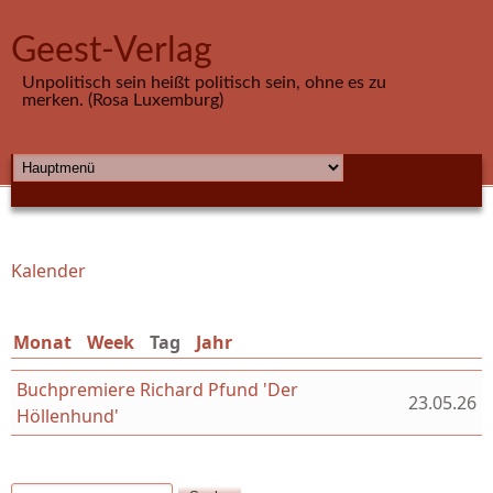
Direkt zum Inhalt
Geest-Verlag
Unpolitisch sein heißt politisch sein, ohne es zu
merken. (Rosa Luxemburg)
HAUPTMENÜ
Kalender
Sie sind hier
Monat
Week
Tag
(aktiver Reiter)
Jahr
Buchpremiere Richard Pfund 'Der
23.05.26
Höllenhund'