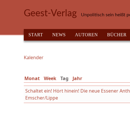
Direkt zum Inhalt
Geest-Verlag
Unpolitisch sein heißt p
HAUPTMENÜ
START
NEWS
AUTOREN
BÜCHER
Kalender
Sie sind hier
Monat
Week
Tag
(aktiver Reiter)
Jahr
Schaltet ein! Hört hinein! Die neue Essener An
Emscher/Lippe