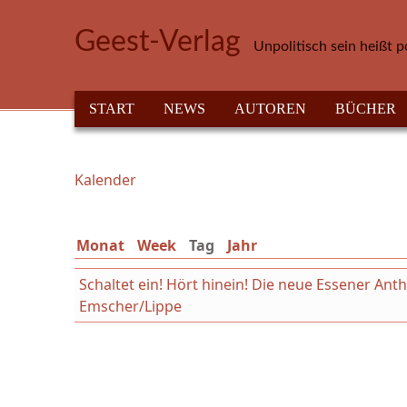
Direkt zum Inhalt
Geest-Verlag
Unpolitisch sein heißt p
HAUPTMENÜ
START
NEWS
AUTOREN
BÜCHER
Kalender
Sie sind hier
Monat
Week
Tag
(aktiver Reiter)
Jahr
Schaltet ein! Hört hinein! Die neue Essener An
Emscher/Lippe