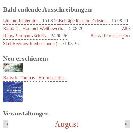
Bald endende Ausschreibungen:
Literaturblätter der...
15.08.26
Beiträge für den nächsten...
15.08.26
Alle
Radio T - Hörspiel Wettbewerb...
15.08.26
Ausschreibungen
Hans-Bernhard-Schiff-...
24.08.26
StadtRegionschreiber:innen (...
31.08.26
Neu erschienen:
Bartsch, Thomas - Erdrutsch der...
Veranstaltungen
August
«
»
Goetze, Christina - Ade, du schöne...