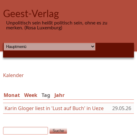
Direkt zum Inhalt
Geest-Verlag
Unpolitisch sein heißt politisch sein, ohne es zu
merken. (Rosa Luxemburg)
HAUPTMENÜ
Kalender
Sie sind hier
Monat
Week
Tag
(aktiver Reiter)
Jahr
Karin Gloger liest in 'Lust auf Buch' in Ueze
29.05.26
Suche
Suchformular