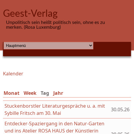
Direkt zum Inhalt
Geest-Verlag
Unpolitisch sein heißt politisch sein, ohne es zu
merken. (Rosa Luxemburg)
HAUPTMENÜ
Kalender
Sie sind hier
Monat
Week
Tag
(aktiver Reiter)
Jahr
Stuckenborstler Literaturgespräche u. a. mit
30.05.26
Sybille Fritsch am 30. Mai
Entdecker-Spaziergang in den Natur-Garten
und ins Atelier ROSA HAUS der Künstlerin