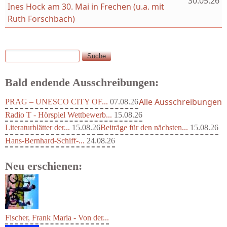
30.05.26
Ines Hock am 30. Mai in Frechen (u.a. mit
Ruth Forschbach)
Suche
Suchformular
Bald endende Ausschreibungen:
Alle Ausschreibungen
PRAG – UNESCO CITY OF...
07.08.26
Radio T - Hörspiel Wettbewerb...
15.08.26
Literaturblätter der...
15.08.26
Beiträge für den nächsten...
15.08.26
Hans-Bernhard-Schiff-...
24.08.26
Neu erschienen: