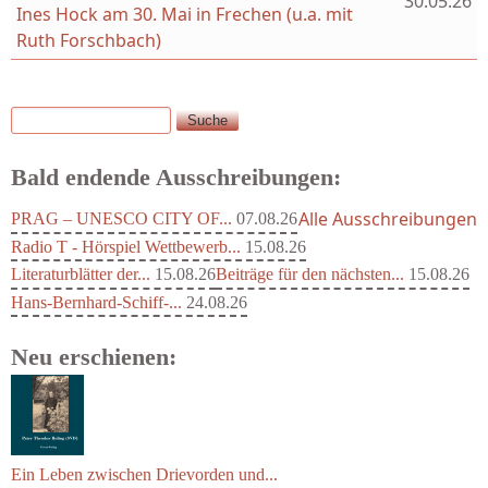
30.05.26
Ines Hock am 30. Mai in Frechen (u.a. mit
Ruth Forschbach)
Suche
Suchformular
Bald endende Ausschreibungen:
Alle Ausschreibungen
PRAG – UNESCO CITY OF...
07.08.26
Radio T - Hörspiel Wettbewerb...
15.08.26
Literaturblätter der...
15.08.26
Beiträge für den nächsten...
15.08.26
Hans-Bernhard-Schiff-...
24.08.26
Neu erschienen: