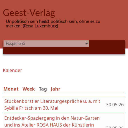
Direkt zum Inhalt
Geest-Verlag
Unpolitisch sein heißt politisch sein, ohne es zu
merken. (Rosa Luxemburg)
HAUPTMENÜ
Kalender
Sie sind hier
Monat
Week
Tag
(aktiver Reiter)
Jahr
Stuckenborstler Literaturgespräche u. a. mit
30.05.26
Sybille Fritsch am 30. Mai
Entdecker-Spaziergang in den Natur-Garten
und ins Atelier ROSA HAUS der Künstlerin