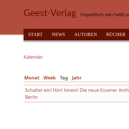
Direkt zum Inhalt
Geest-Verlag
Unpolitisch sein heißt p
HAUPTMENÜ
START
NEWS
AUTOREN
BÜCHER
Kalender
Sie sind hier
Monat
Week
Tag
(aktiver Reiter)
Jahr
Schaltet ein! Hört hinein! Die neue Essener An
Berlin