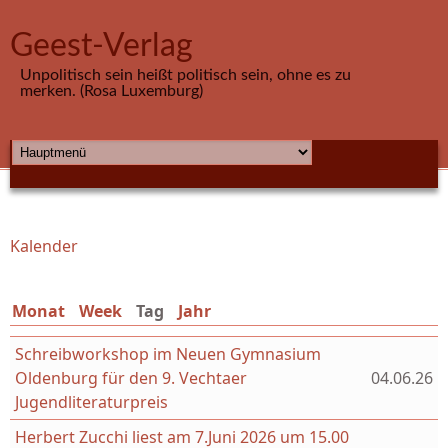
Direkt zum Inhalt
Geest-Verlag
Unpolitisch sein heißt politisch sein, ohne es zu
merken. (Rosa Luxemburg)
HAUPTMENÜ
Kalender
Sie sind hier
Monat
Week
Tag
(aktiver Reiter)
Jahr
Schreibworkshop im Neuen Gymnasium
Oldenburg für den 9. Vechtaer
04.06.26
Jugendliteraturpreis
Herbert Zucchi liest am 7.Juni 2026 um 15.00