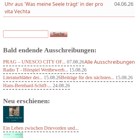
Uhr aus 'Was meine Seele trägt' in der pro
04.06.26
vita Vechta
Suche
Suchformular
Bald endende Ausschreibungen:
Alle Ausschreibungen
PRAG – UNESCO CITY OF...
07.08.26
Radio T - Hörspiel Wettbewerb...
15.08.26
Literaturblätter der...
15.08.26
Beiträge für den nächsten...
15.08.26
Hans-Bernhard-Schiff-...
24.08.26
Neu erschienen:
Ein Leben zwischen Drievorden und...