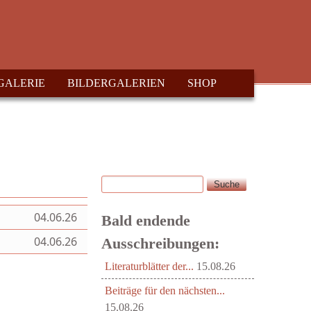
GALERIE
BILDERGALERIEN
SHOP
Suche
Suchformular
04.06.26
Bald endende
04.06.26
Ausschreibungen:
Literaturblätter der...
15.08.26
Beiträge für den nächsten...
15.08.26