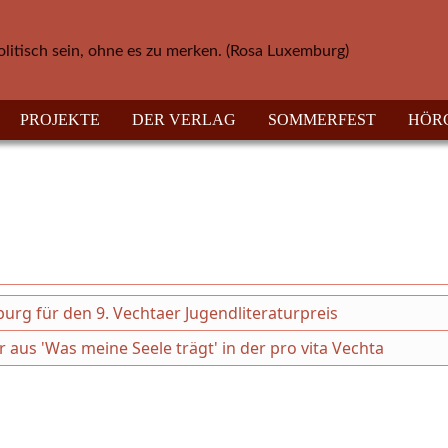
olitisch sein, ohne es zu merken. (Rosa Luxemburg)
PROJEKTE
DER VERLAG
SOMMERFEST
HÖR
g für den 9. Vechtaer Jugendliteraturpreis
r aus 'Was meine Seele trägt' in der pro vita Vechta