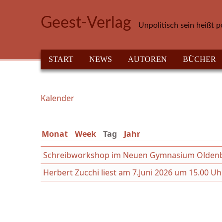
Direkt zum Inhalt
Geest-Verlag
Unpolitisch sein heißt p
HAUPTMENÜ
START
NEWS
AUTOREN
BÜCHER
Kalender
Sie sind hier
Monat
Week
Tag
(aktiver Reiter)
Jahr
Schreibworkshop im Neuen Gymnasium Oldenbur
Herbert Zucchi liest am 7.Juni 2026 um 15.00 Uh