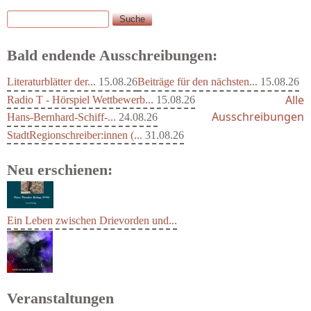
Suche
Suchformular
Bald endende Ausschreibungen:
Literaturblätter der...
15.08.26
Beiträge für den nächsten...
15.08.26
Alle
Radio T - Hörspiel Wettbewerb...
15.08.26
Ausschreibungen
Hans-Bernhard-Schiff-...
24.08.26
StadtRegionschreiber:innen (...
31.08.26
Neu erschienen:
Ein Leben zwischen Drievorden und...
Veranstaltungen