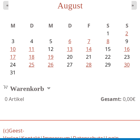
August
«
»
Mayer König, Wolfgang - Dichtungen...
M
D
M
D
F
S
S
1
2
3
4
5
6
7
8
9
10
11
12
13
14
15
16
17
18
19
20
21
22
23
24
25
26
27
28
29
30
31
Warenkorb
0
Artikel
Gesamt:
0,00€
(c)Geest-
Verlag
|
Kontakt
|
Impressum
|
Datenschutz
|
Login