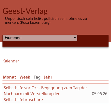
Direkt zum Inhalt
Geest-Verlag
Unpolitisch sein heißt politisch sein, ohne es zu
merken. (Rosa Luxemburg)
HAUPTMENÜ
Kalender
Sie sind hier
Monat
Week
Tag
(aktiver Reiter)
Jahr
Selbsthilfe vor Ort - Begegnung zum Tag der
Nachbarn mit Vorstellung der
05.06.26
Selbsthilfebroschüre