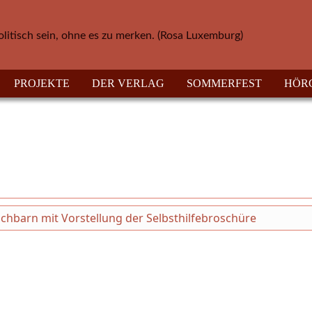
olitisch sein, ohne es zu merken. (Rosa Luxemburg)
PROJEKTE
DER VERLAG
SOMMERFEST
HÖR
chbarn mit Vorstellung der Selbsthilfebroschüre