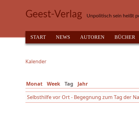
Direkt zum Inhalt
Geest-Verlag
Unpolitisch sein heißt p
HAUPTMENÜ
START
NEWS
AUTOREN
BÜCHER
Kalender
Sie sind hier
Monat
Week
Tag
(aktiver Reiter)
Jahr
Selbsthilfe vor Ort - Begegnung zum Tag der Na