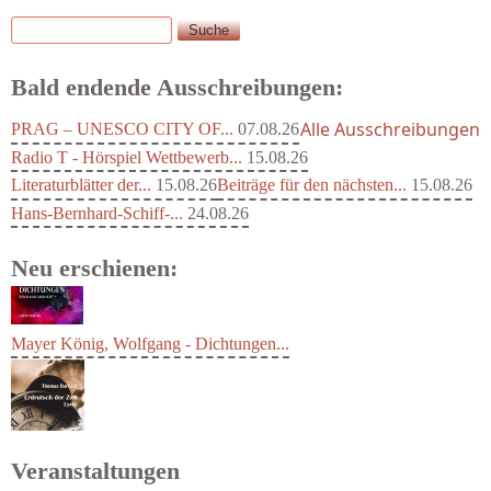
Suche
Suchformular
Bald endende Ausschreibungen:
Alle Ausschreibungen
PRAG – UNESCO CITY OF...
07.08.26
Radio T - Hörspiel Wettbewerb...
15.08.26
Literaturblätter der...
15.08.26
Beiträge für den nächsten...
15.08.26
Hans-Bernhard-Schiff-...
24.08.26
Neu erschienen:
Mayer König, Wolfgang - Dichtungen...
Veranstaltungen