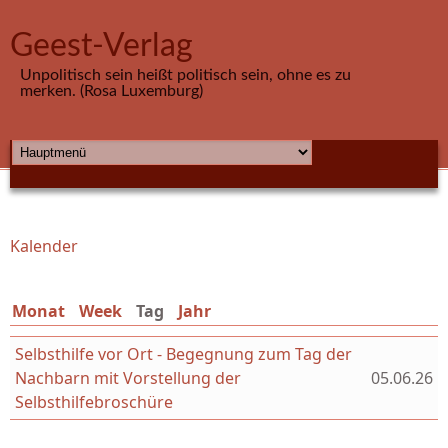
Direkt zum Inhalt
Geest-Verlag
Unpolitisch sein heißt politisch sein, ohne es zu
merken. (Rosa Luxemburg)
HAUPTMENÜ
Kalender
Sie sind hier
Monat
Week
Tag
(aktiver Reiter)
Jahr
Selbsthilfe vor Ort - Begegnung zum Tag der
Nachbarn mit Vorstellung der
05.06.26
Selbsthilfebroschüre