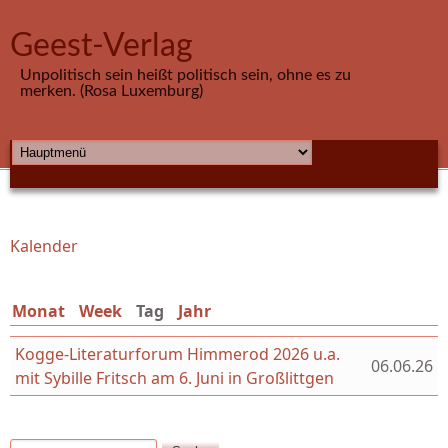
Direkt zum Inhalt
Geest-Verlag
Unpolitisch sein heißt politisch sein, ohne es zu
merken. (Rosa Luxemburg)
HAUPTMENÜ
Kalender
Sie sind hier
Monat
Week
Tag
(aktiver Reiter)
Jahr
Kogge-Literaturforum Himmerod 2026 u.a.
06.06.26
mit Sybille Fritsch am 6. Juni in Großlittgen