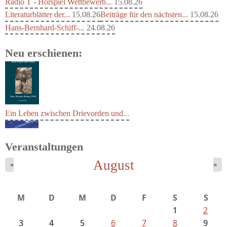
Radio T - Hörspiel Wettbewerb...
15.08.26
Literaturblätter der...
15.08.26
Beiträge für den nächsten...
15.08.26
Hans-Bernhard-Schiff-...
24.08.26
Neu erschienen:
Ein Leben zwischen Drievorden und...
Veranstaltungen
August
«
»
Goetze, Christina - Ade, du schöne...
M
D
M
D
F
S
S
1
2
3
4
5
6
7
8
9