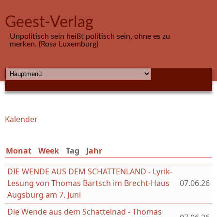
Direkt zum Inhalt
Geest-Verlag
Unpolitisch sein heißt politisch sein, ohne es zu
merken. (Rosa Luxemburg)
HAUPTMENÜ
Kalender
Sie sind hier
Monat
Week
Tag
(aktiver Reiter)
Jahr
DIE WENDE AUS DEM SCHATTENLAND - Lyrik-
Lesung von Thomas Bartsch im Brecht-Haus
07.06.26
Augsburg am 7. Juni
Die Wende aus dem Schattelnad - Thomas