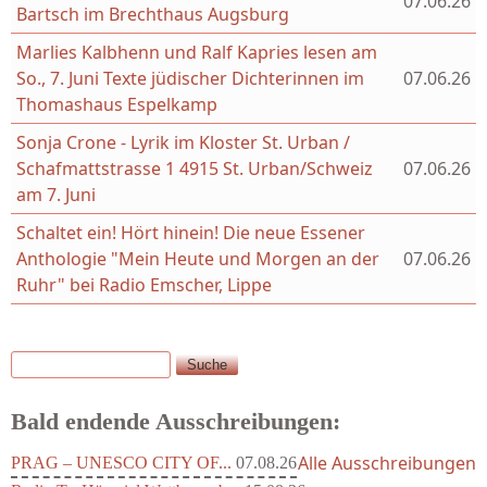
07.06.26
Bartsch im Brechthaus Augsburg
Marlies Kalbhenn und Ralf Kapries lesen am
So., 7. Juni Texte jüdischer Dichterinnen im
07.06.26
Thomashaus Espelkamp
Sonja Crone - Lyrik im Kloster St. Urban /
Schafmattstrasse 1 4915 St. Urban/Schweiz
07.06.26
am 7. Juni
Schaltet ein! Hört hinein! Die neue Essener
Anthologie "Mein Heute und Morgen an der
07.06.26
Ruhr" bei Radio Emscher, Lippe
Suche
Suchformular
Bald endende Ausschreibungen:
Alle Ausschreibungen
PRAG – UNESCO CITY OF...
07.08.26