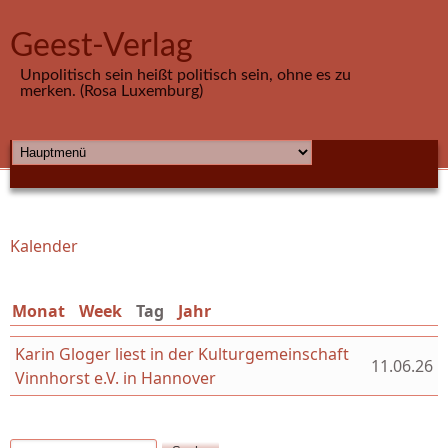
Direkt zum Inhalt
Geest-Verlag
Unpolitisch sein heißt politisch sein, ohne es zu
merken. (Rosa Luxemburg)
HAUPTMENÜ
Kalender
Sie sind hier
Monat
Week
Tag
(aktiver Reiter)
Jahr
Karin Gloger liest in der Kulturgemeinschaft
11.06.26
Vinnhorst e.V. in Hannover