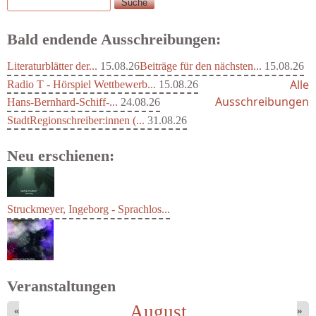
Suche
Suchformular
Bald endende Ausschreibungen:
Literaturblätter der...
15.08.26
Beiträge für den nächsten...
15.08.26
Alle
Radio T - Hörspiel Wettbewerb...
15.08.26
Ausschreibungen
Hans-Bernhard-Schiff-...
24.08.26
StadtRegionschreiber:innen (...
31.08.26
Neu erschienen:
Struckmeyer, Ingeborg - Sprachlos...
Veranstaltungen
August
«
»